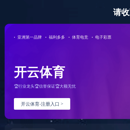
欢迎来到米兰体育网页登陆·(中国)官方网站 官网！
米兰体育网页登陆·(中国)官方网站
SHANDONG JIEMAO NEW MATERIAL CO. LTD
13505388389
15621359333
0538-8811686
网站首页
关于我们
公司简介
企业风采
企业文化
产品中心
功能母粒系列