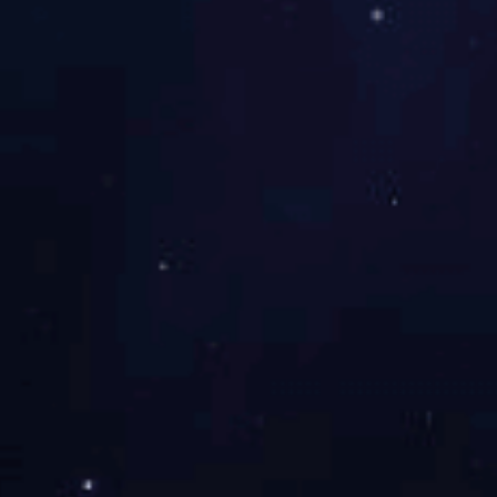
◆ 土工合成材料
◆ 塑料编织
◆ 工程塑料
检测设备
新闻中心
联系方式
您当前位置：
米兰体育网页登陆·(中国)官方网站
>>
新闻中心
>
产品中心
Product center
功能母粒系列
开口爽滑母粒
抗静电母粒
抗老化母粒
加工流变母粒