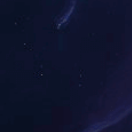
◆ 导热专用料
◆ 导电专用料
◆ 储能电池双级板专用料
按载体分类系列
聚烯烃专用载体
◆ PE、PP
◆ PP-R管专用
◆ PERT管专用
◆ PB管专用
工程类专用载体
◆ AS
◆ PS
◆ ABS