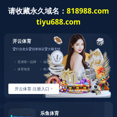
欢迎来到米兰体育网页登陆·(中国)官方网站 官网！
米兰体育网页登陆·(中国)官方网站
SHANDONG JIEMAO NEW MATERIAL CO. LTD
13505388389
15621359333
0538-8811686
网站首页
关于我们
公司简介
企业风采
企业文化