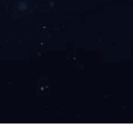
抗静电母粒
抗老化母粒
加工流变母粒
成核母粒
阻燃母粒
消光母粒
疏水母粒
导电母粒
导热母粒
镭雕母粒
农膜用保温母粒
激光焊接母粒
抗菌母粒
高浓度色母粒系列
黑色母粒
白色母粒
彩色母粒
加工助剂系列
加工流变剂PPA粉
无氟加工流变剂粉（食品级）