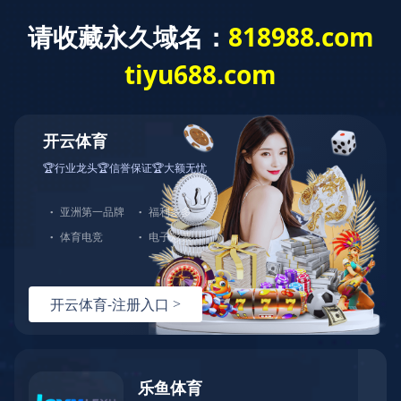
欢迎来到米兰体育网页登陆·(中国)官方网站 官网！
米兰体育网页登陆·(中国)官方网站
SHANDONG JIEMAO NEW MATERIAL CO. LTD
13505388389
15621359333
0538-8811686
网站首页
关于我们
公司简介
企业风采
企业文化