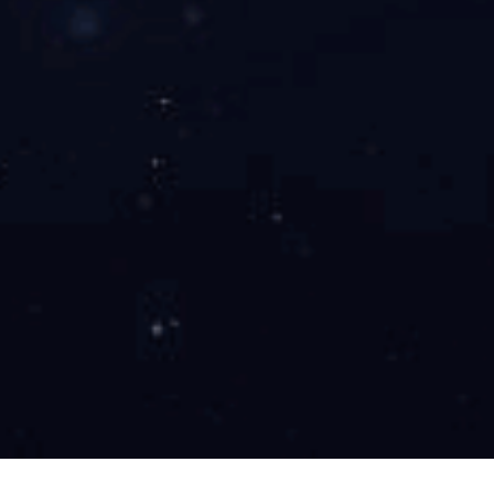
应用领域
咨询热线
13505388389
15621359333
0538-8811686
地址：山东省泰安市大汶口镇
工程塑料
作者：admin 浏览量：
PA专用母粒、PC专用母粒、AS专用、PS专用、PET专用、POM专
用、PPS专用、POK专用、PSU专用料、PEK专用料、各种载体导电
母粒、镭雕母粒、永久抗静电专用料
上一条：没有了
下一条：
塑料编织
【推荐新闻】↓