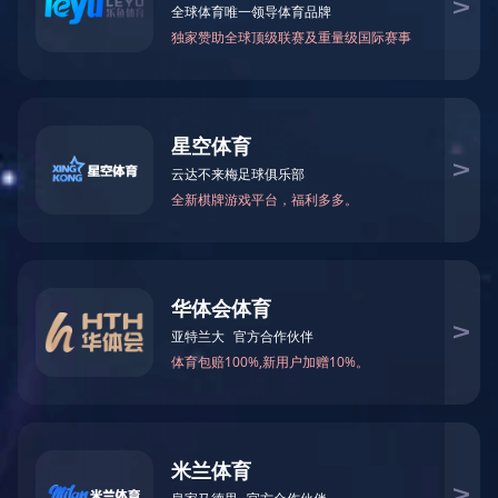
产品中心
功能母粒系列
◆ 开口爽滑母粒
◆ 抗静电母粒
◆ 抗老化母粒
◆ 加工流变母粒
◆ 成核母粒
◆ 阻燃母粒
◆ 消光母粒
◆ 疏水母粒
◆ 导电母粒
◆ 导热母粒
◆ 镭雕母粒