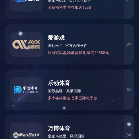
◆ 农膜用保温母粒
◆ 激光焊接母粒
◆ 抗菌母粒
高浓度色母粒系列
◆ 黑色母粒
◆ 白色母粒
◆ 彩色母粒
加工助剂系列
◆ 加工流变剂PPA粉
◆ 无氟加工流变剂粉（食品级）
◆ 永久抗静电剂
专用料系列