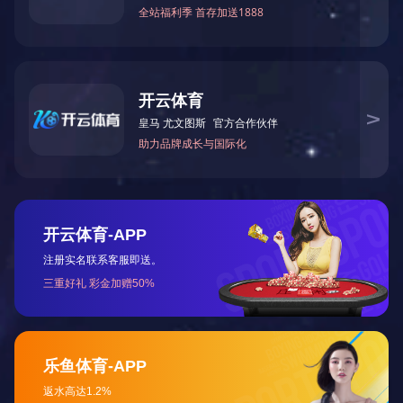
◆ 永久抗静电专用料
◆ 导热专用料
◆ 导电专用料
◆ 储能电池双级板专用料
按载体分类系列
聚烯烃专用载体
◆ PE、PP
◆ PP-R管专用
◆ PERT管专用
◆ PB管专用
工程类专用载体
◆ AS
◆ PS