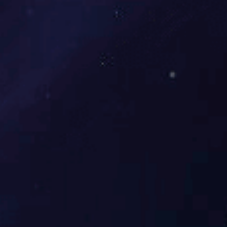
◆ 涂覆
◆ 中空吹塑
◆ 拉丝
◆ 挤出
◆ 发泡
◆ 滚塑
应用领域
◆ 汽车配件
◆ 家电及电子电器
◆ 电线电缆
◆ 包装材料
◆ 农用设施