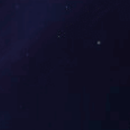
◆ 涂覆
◆ 中空吹塑
◆ 拉丝
◆ 挤出
◆ 发泡
◆ 滚塑
应用领域
◆ 汽车配件
◆ 家电及电子电器
◆ 电线电缆
◆ 包装材料
◆ 农用设施