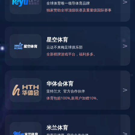
产品中心
功能母粒系列
◆ 开口爽滑母粒
◆ 抗静电母粒
◆ 抗老化母粒
◆ 加工流变母粒
◆ 成核母粒
◆ 阻燃母粒
◆ 消光母粒
◆ 疏水母粒
◆ 导电母粒
◆ 导热母粒
◆ 镭雕母粒