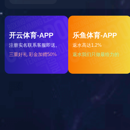
◆ 激光焊接母粒
◆ 抗菌母粒
高浓度色母粒系列
◆ 黑色母粒
◆ 白色母粒
◆ 彩色母粒
加工助剂系列
◆ 加工流变剂PPA粉
◆ 无氟加工流变剂粉（食品级）
◆ 永久抗静电剂
专用料系列
◆ 永久抗静电专用料