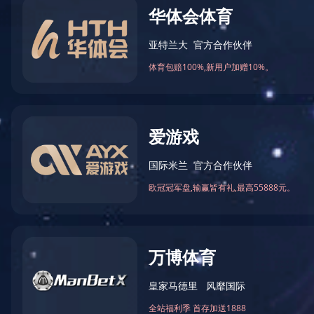
◆ 开口爽滑母粒
◆ 抗静电母粒
◆ 抗老化母粒
◆ 加工流变母粒
◆ 成核母粒
◆ 阻燃母粒
◆ 消光母粒
◆ 疏水母粒
◆ 导电母粒
◆ 导热母粒
◆ 镭雕母粒
◆ 农膜用保温母粒