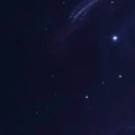
◆ PA
高性能工程塑料专用载体
◆ PC
◆ LCP
◆ PET
◆ PSU
◆ PBT
◆ PPS
◆ POM
◆ PEEK
弹性体专用载体
◆ EVA
◆ TPU
◆ TPEE
◆ TPV
全生物降解载体
◆ PBAT、PLA