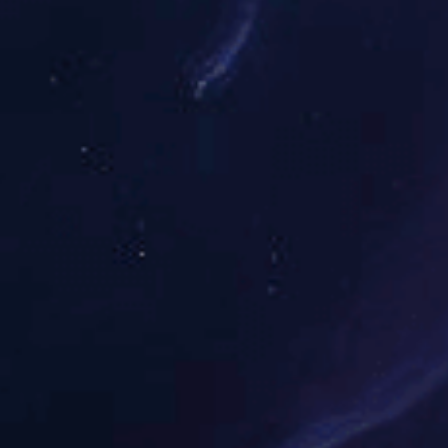
◆ 导热专用料
◆ 导电专用料
◆ 储能电池双级板专用料
按载体分类系列
聚烯烃专用载体
◆ PE、PP
◆ PP-R管专用
◆ PERT管专用
◆ PB管专用
工程类专用载体
◆ AS
◆ PS
◆ ABS