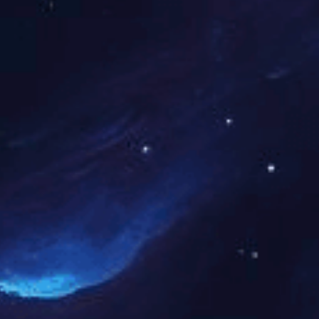
长碳链尼龙载体
◆ PA12
◆ PA1012
产品应用
应用工艺
◆ 吹膜
◆ 米兰体育网页登陆·(中国)官方网站
◆ 注塑
◆ 吸塑
◆ 涂覆