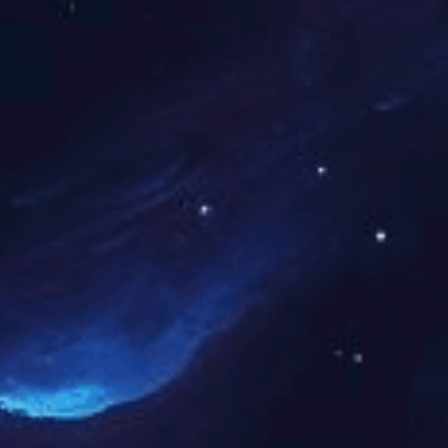
长碳链尼龙载体
◆ PA12
◆ PA1012
产品应用
应用工艺
◆ 吹膜
◆ 米兰体育网页登陆·(中国)官方网站
◆ 注塑
◆ 吸塑
◆ 涂覆