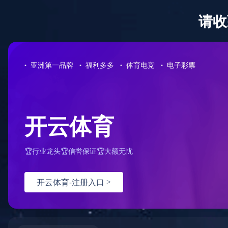
欢迎来到米兰体育网页登陆·(中国)官方网站 官网！
米兰体育网页登陆·(中国)官方网站
SHANDONG JIEMAO NEW MATERIAL CO. LTD
13505388389
15621359333
0538-8811686
网站首页
关于我们
公司简介
企业风采
企业文化
产品中心
功能母粒系列