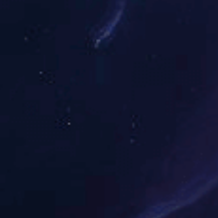
◆ 导热专用料
◆ 导电专用料
◆ 储能电池双级板专用料
按载体分类系列
聚烯烃专用载体
◆ PE、PP
◆ PP-R管专用
◆ PERT管专用
◆ PB管专用
工程类专用载体
◆ AS
◆ PS
◆ ABS