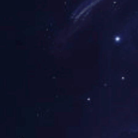
◆ PA
高性能工程塑料专用载体
◆ PC
◆ LCP
◆ PET
◆ PSU
◆ PBT
◆ PPS
◆ POM
◆ PEEK
弹性体专用载体
◆ EVA
◆ TPU
◆ TPEE
◆ TPV
全生物降解载体
◆ PBAT、PLA