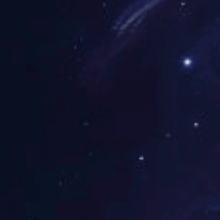
◆ PA
高性能工程塑料专用载体
◆ PC
◆ LCP
◆ PET
◆ PSU
◆ PBT
◆ PPS
◆ POM
◆ PEEK
弹性体专用载体
◆ EVA
◆ TPU
◆ TPEE
◆ TPV
全生物降解载体
◆ PBAT、PLA