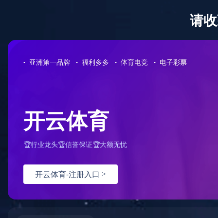
欢迎来到米兰体育网页登陆·(中国)官方网站 官网！
米兰体育网页登陆·(中国)官方网站
SHANDONG JIEMAO NEW MATERIAL CO. LTD
13505388389
15621359333
0538-8811686
网站首页
关于我们
公司简介
企业风采
企业文化
产品中心
功能母粒系列