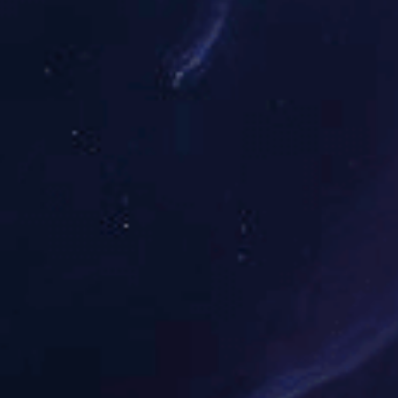
◆ 导热专用料
◆ 导电专用料
◆ 储能电池双级板专用料
按载体分类系列
聚烯烃专用载体
◆ PE、PP
◆ PP-R管专用
◆ PERT管专用
◆ PB管专用
工程类专用载体
◆ AS
◆ PS
◆ ABS