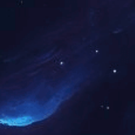
长碳链尼龙载体
◆ PA12
◆ PA1012
产品应用
应用工艺
◆ 吹膜
◆ 米兰体育网页登陆·(中国)官方网站
◆ 注塑
◆ 吸塑
◆ 涂覆