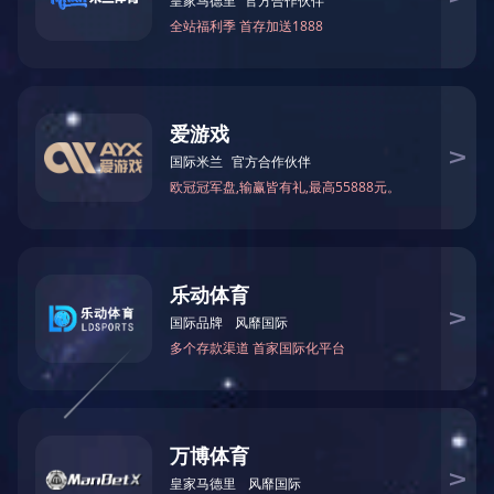
◆ 农膜用保温母粒
◆ 激光焊接母粒
◆ 抗菌母粒
高浓度色母粒系列
◆ 黑色母粒
◆ 白色母粒
◆ 彩色母粒
加工助剂系列
◆ 加工流变剂PPA粉
◆ 无氟加工流变剂粉（食品级）
◆ 永久抗静电剂
专用料系列