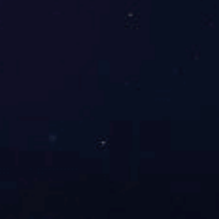
◆ 建筑管材
◆ 土工合成材料
◆ 塑料编织
◆ 工程塑料
检测设备
新闻中心
联系方式
您当前位置：
米兰体育网页登陆·(中国)官方网站
>>
产品应用
>>
应用工艺
>> 浏览图片
产品应用
Product Application
应用工艺