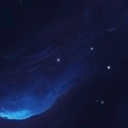
长碳链尼龙载体
◆ PA12
◆ PA1012
产品应用
应用工艺
◆ 吹膜
◆ 米兰体育网页登陆·(中国)官方网站
◆ 注塑
◆ 吸塑
◆ 涂覆