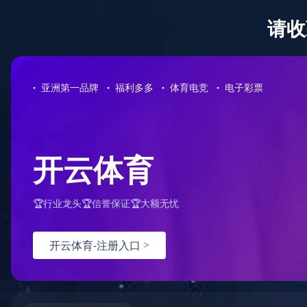
欢迎来到米兰体育网页登陆·(中国)官方网站 官网！
米兰体育网页登陆·(中国)官方网站
SHANDONG JIEMAO NEW MATERIAL CO. LTD
13505388389
15621359333
0538-8811686
网站首页
关于我们
公司简介
企业风采
企业文化
产品中心
功能母粒系列