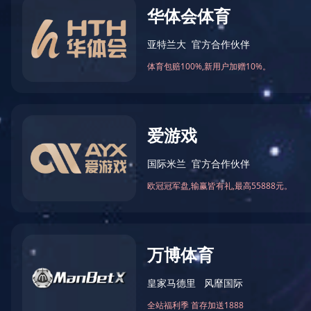
◆ 开口爽滑母粒
◆ 抗静电母粒
◆ 抗老化母粒
◆ 加工流变母粒
◆ 成核母粒
◆ 阻燃母粒
◆ 消光母粒
◆ 疏水母粒
◆ 导电母粒
◆ 导热母粒
◆ 镭雕母粒
◆ 农膜用保温母粒