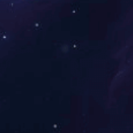
◆ 中空吹塑
◆ 拉丝
◆ 挤出
◆ 发泡
◆ 滚塑
应用领域
◆ 汽车配件
◆ 家电及电子电器
◆ 电线电缆
◆ 包装材料
◆ 农用设施
◆ 建筑管材