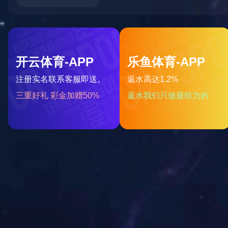
◆ 激光焊接母粒
◆ 抗菌母粒
高浓度色母粒系列
◆ 黑色母粒
◆ 白色母粒
◆ 彩色母粒
加工助剂系列
◆ 加工流变剂PPA粉
◆ 无氟加工流变剂粉（食品级）
◆ 永久抗静电剂
专用料系列
◆ 永久抗静电专用料