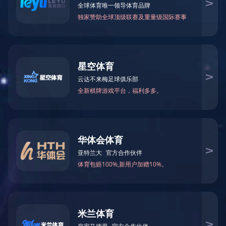
产品中心
功能母粒系列
◆ 开口爽滑母粒
◆ 抗静电母粒
◆ 抗老化母粒
◆ 加工流变母粒
◆ 成核母粒
◆ 阻燃母粒
◆ 消光母粒
◆ 疏水母粒
◆ 导电母粒
◆ 导热母粒
◆ 镭雕母粒