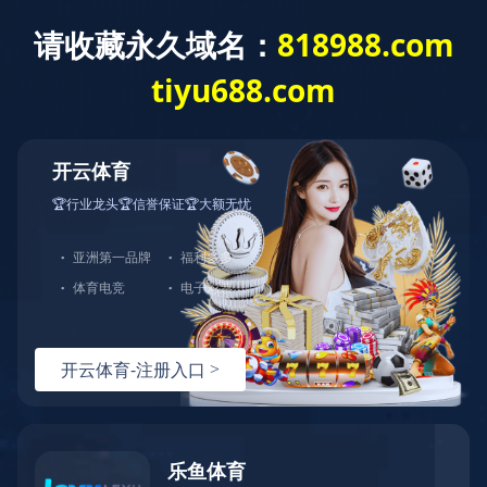
欢迎来到米兰体育网页登陆·(中国)官方网站 官网！
米兰体育网页登陆·(中国)官方网站
SHANDONG JIEMAO NEW MATERIAL CO. LTD
13505388389
15621359333
0538-8811686
网站首页
关于我们
公司简介
企业风采
企业文化