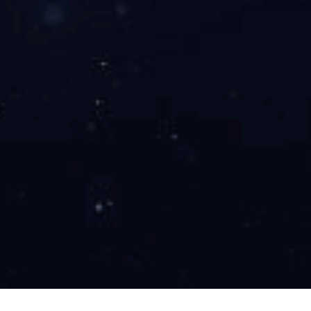
工程类专用载体
高性能工程塑料专用载体
弹性体专用载体
全生物降解载体
长碳链尼龙载体
咨询热线
13505388389
15621359333
0538-8811686
地址：山东省泰安市大汶口镇
PE、PP
PP-R管专用
PERT管专用
PB管专用
首 页
上一页
1
下一页
末页