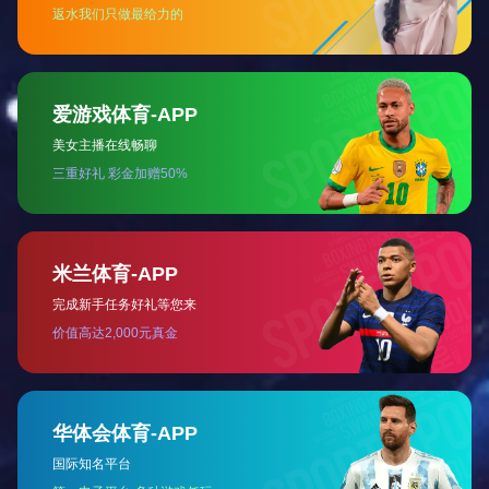
◆ ABS
◆ PA
高性能工程塑料专用载体
◆ PC
◆ LCP
◆ PET
◆ PSU
◆ PBT
◆ PPS
◆ POM
◆ PEEK
弹性体专用载体
◆ EVA
◆ TPU
◆ TPEE
◆ TPV
全生物降解载体
◆ PBAT、PLA