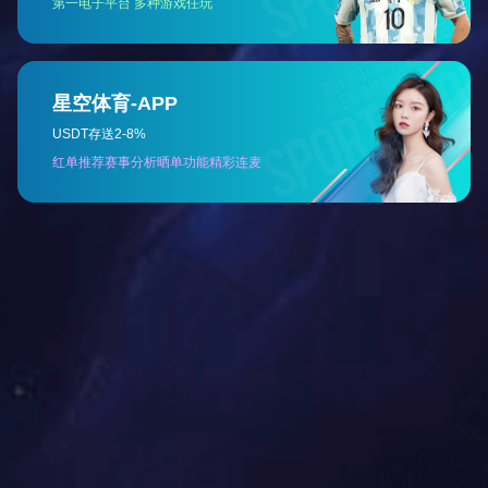
长碳链尼龙载体
◆ PA12
◆ PA1012
产品应用
应用工艺
◆ 吹膜
◆ 米兰体育网页登陆·(中国)官方网站
◆ 注塑
◆ 吸塑