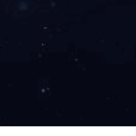
工程类专用载体
高性能工程塑料专用载体
弹性体专用载体
全生物降解载体
长碳链尼龙载体
咨询热线
13505388389
15621359333
0538-8811686
地址：山东省泰安市大汶口镇
EVA
TPU
TPEE
TPV
首 页
上一页
1
下一页
末页