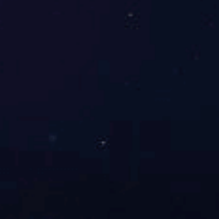
◆ 建筑管材
◆ 土工合成材料
◆ 塑料编织
◆ 工程塑料
检测设备
新闻中心
联系方式
您当前位置：
米兰体育网页登陆·(中国)官方网站
>>
按载体分
类系列
>>
弹性体专用载体
按载体分类
Classified by carrier
聚烯烃专用载体