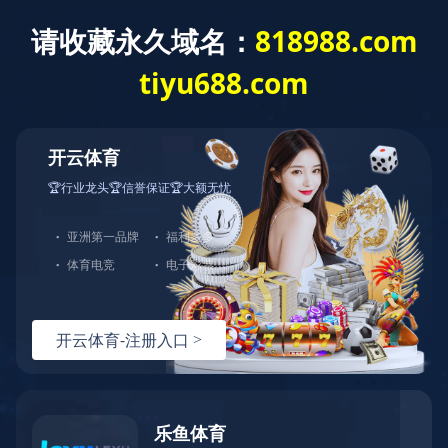
欢迎来到米兰体育网页登陆·(中国)官方网站 官网！
米兰体育网页登陆·(中国)官方网站
SHANDONG JIEMAO NEW MATERIAL CO. LTD
13505388389
15621359333
0538-8811686
网站首页
关于我们
公司简介
企业风采
企业文化