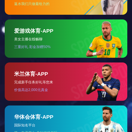
◆ ABS
◆ PA
高性能工程塑料专用载体
◆ PC
◆ LCP
◆ PET
◆ PSU
◆ PBT
◆ PPS
◆ POM
◆ PEEK
弹性体专用载体
◆ EVA
◆ TPU
◆ TPEE
◆ TPV
全生物降解载体
◆ PBAT、PLA