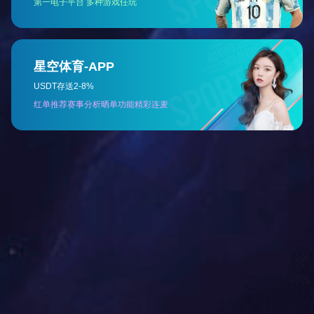
长碳链尼龙载体
◆ PA12
◆ PA1012
产品应用
应用工艺
◆ 吹膜
◆ 米兰体育网页登陆·(中国)官方网站
◆ 注塑
◆ 吸塑