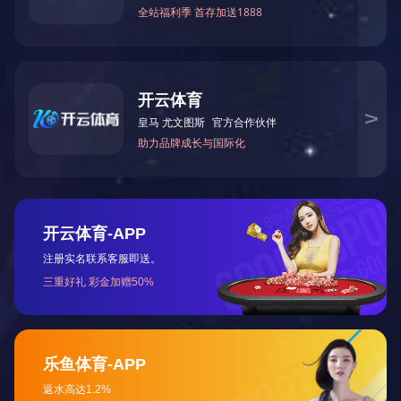
◆ 永久抗静电专用料
◆ 导热专用料
◆ 导电专用料
◆ 储能电池双级板专用料
按载体分类系列
聚烯烃专用载体
◆ PE、PP
◆ PP-R管专用
◆ PERT管专用
◆ PB管专用
工程类专用载体
◆ AS
◆ PS