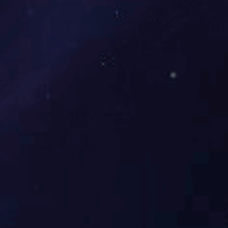
◆ 涂覆
◆ 中空吹塑
◆ 拉丝
◆ 挤出
◆ 发泡
◆ 滚塑
应用领域
◆ 汽车配件
◆ 家电及电子电器
◆ 电线电缆
◆ 包装材料
◆ 农用设施