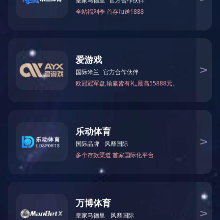
◆ 农膜用保温母粒
◆ 激光焊接母粒
◆ 抗菌母粒
高浓度色母粒系列
◆ 黑色母粒
◆ 白色母粒
◆ 彩色母粒
加工助剂系列
◆ 加工流变剂PPA粉
◆ 无氟加工流变剂粉（食品级）
◆ 永久抗静电剂
专用料系列