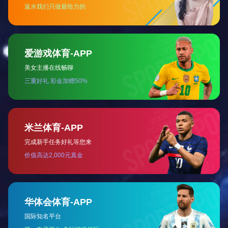
◆ ABS
◆ PA
高性能工程塑料专用载体
◆ PC
◆ LCP
◆ PET
◆ PSU
◆ PBT
◆ PPS
◆ POM
◆ PEEK
弹性体专用载体
◆ EVA
◆ TPU
◆ TPEE
◆ TPV
全生物降解载体
◆ PBAT、PLA