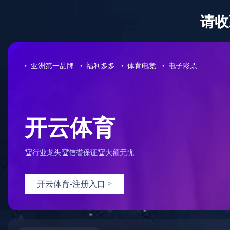
欢迎来到米兰体育网页登陆·(中国)官方网站 官网！
米兰体育网页登陆·(中国)官方网站
SHANDONG JIEMAO NEW MATERIAL CO. LTD
13505388389
15621359333
0538-8811686
网站首页
关于我们
公司简介
企业风采
企业文化
产品中心
功能母粒系列