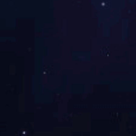
◆ 土工合成材料
◆ 塑料编织
◆ 工程塑料
检测设备
新闻中心
联系方式
您当前位置：
米兰体育网页登陆·(中国)官方网站
>>
产品中心
>
产品中心
Product center
功能母粒系列
开口爽滑母粒
抗静电母粒
抗老化母粒
加工流变母粒