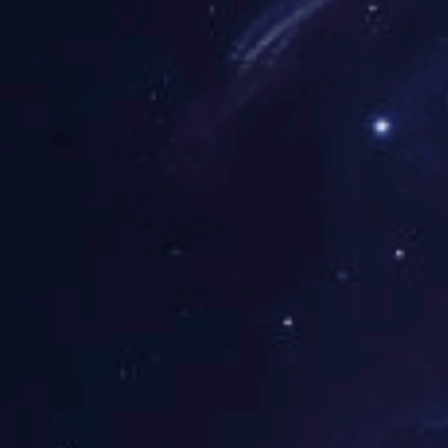
◆ PA
高性能工程塑料专用载体
◆ PC
◆ LCP
◆ PET
◆ PSU
◆ PBT
◆ PPS
◆ POM
◆ PEEK
弹性体专用载体
◆ EVA
◆ TPU
◆ TPEE
◆ TPV
全生物降解载体
◆ PBAT、PLA